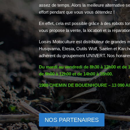
assez de temps. Alors la meilleure alternative se
effort pendant que vous vous détendez !
En effet, cela est possible grâce à des robots t
vous propose la vente, la location et la réparati
Loisirs Motoculture est distributeur de grandes 
Husqvarna, Etesia, Outils Wolf, Saelen et Karche
adhérent du groupement UNIVERT. Nos horaires 
Du mardi au vendredi de 8h30 à 12h00 et de 
de 9h00 à 12h00 et de 14h00 à 18h00.
1900 CHEMIN DE BOUENHOURE – 13 090 
NOS PARTENAIRES