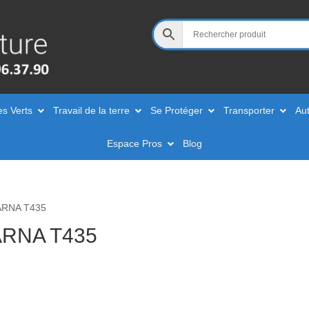
es Verts
Travail de la terre
Se Protéger
Transporter
Aut
Espace Pros
Blog
ARNA T435
RNA T435