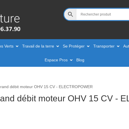
es Verts
Travail de la terre
Se Protéger
Transporter
Aut
Espace Pros
Blog
x grand débit moteur OHV 15 CV - ELECTROPOWER
grand débit moteur OHV 15 CV