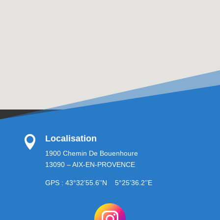
Localisation

1900 Chemin De Bouenhoure
13090 – AIX-EN-PROVENCE
GPS : 43°32’55.6’’N 5°25’36.2’’E