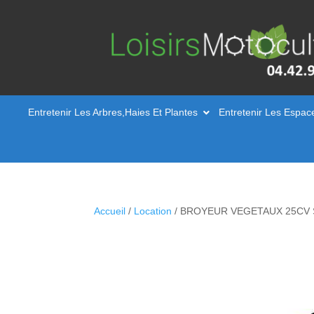
Entretenir Les Arbres,Haies Et Plantes
Entretenir Les Espac
Accueil
/
Location
/ BROYEUR VEGETAUX 25CV