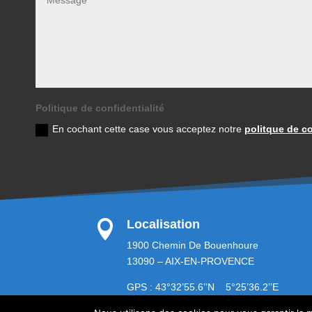
Politique de confidentialité
En cochant cette case vous acceptez notre
politque de co
Localisation

1900 Chemin De Bouenhoure
13090 – AIX-EN-PROVENCE
GPS : 43°32’55.6’’N 5°25’36.2’’E