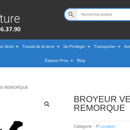
es Verts
Travail de la terre
Se Protéger
Transporter
Aut
Espace Pros
Blog
 S/ REMORQUE
BROYEUR VE
REMORQUE
Catégorie :
Location