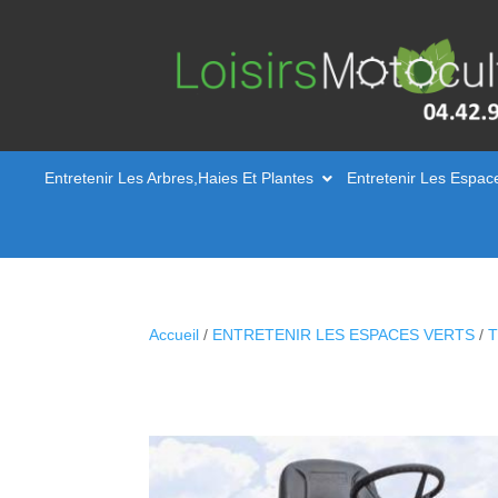
Entretenir Les Arbres,Haies Et Plantes
Entretenir Les Espac
Accueil
/
ENTRETENIR LES ESPACES VERTS
/