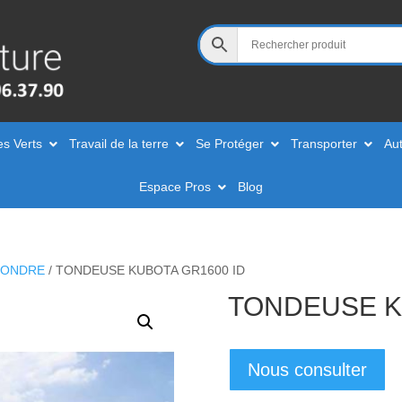
es Verts
Travail de la terre
Se Protéger
Transporter
Aut
Espace Pros
Blog
TONDRE
/ TONDEUSE KUBOTA GR1600 ID
TONDEUSE K
Nous consulter