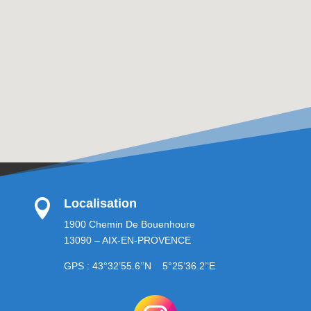
Localisation

1900 Chemin De Bouenhoure
13090 – AIX-EN-PROVENCE
GPS : 43°32’55.6’’N 5°25’36.2’’E