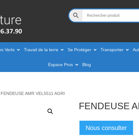
es Verts
Travail de la terre
Se Protéger
Transporter
Aut
Espace Pros
Blog
 FENDEUSE AMR VEL5511 AGRI
FENDEUSE A
Nous consulter