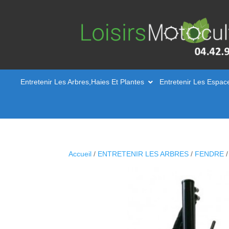
Entretenir Les Arbres,Haies Et Plantes
Entretenir Les Espac
Accueil
/
ENTRETENIR LES ARBRES
/
FENDRE
/