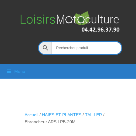
Menu
Accueil
/
HAIES ET PLANTES
/
TAILLER
/
Ebrancheur ARS LPB-20M