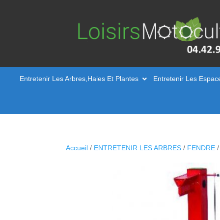
Entretenir Les Arbres,Haies Et Plantes
Entretenir Les Espac
Accueil
/
ENTRETENIR LES ARBRES
/
FENDRE
/