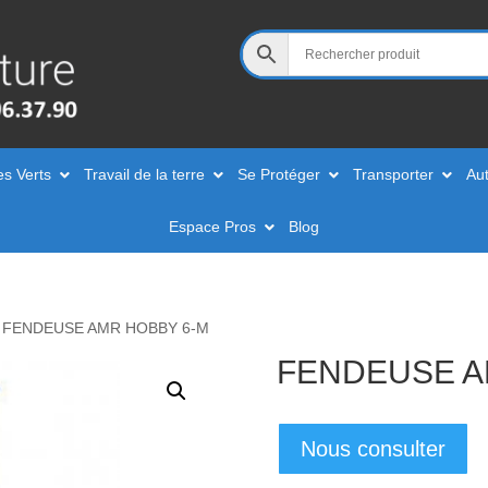
es Verts
Travail de la terre
Se Protéger
Transporter
Aut
Espace Pros
Blog
 FENDEUSE AMR HOBBY 6-M
FENDEUSE A
Nous consulter