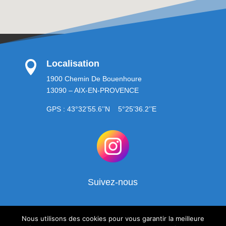
Localisation

1900 Chemin De Bouenhoure
13090 – AIX-EN-PROVENCE
GPS : 43°32’55.6’’N 5°25’36.2’’E
Suivez-nous
Nous utilisons des cookies pour vous garantir la meilleure
© Loisirs MotoCulture |
Mentions légales
|
Politique