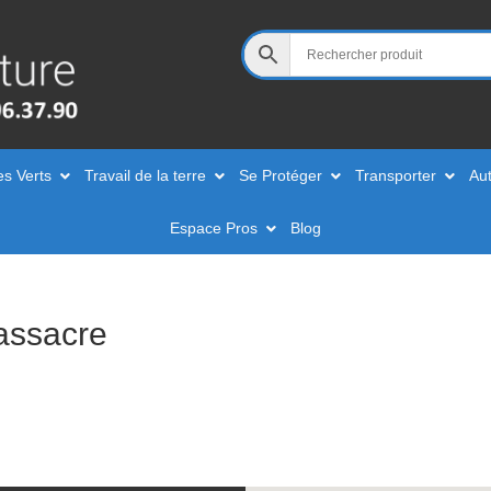
es Verts
Travail de la terre
Se Protéger
Transporter
Aut
Espace Pros
Blog
assacre