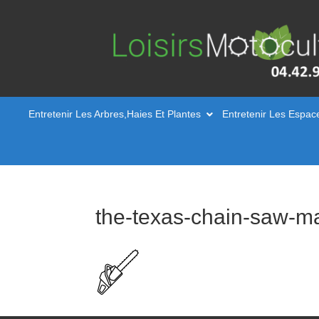
Entretenir Les Arbres,Haies Et Plantes
Entretenir Les Espac
the-texas-chain-saw-m