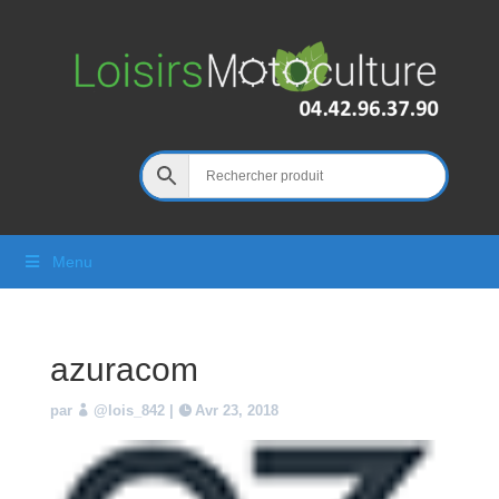
Menu
azuracom
par
@lois_842
|
Avr 23, 2018