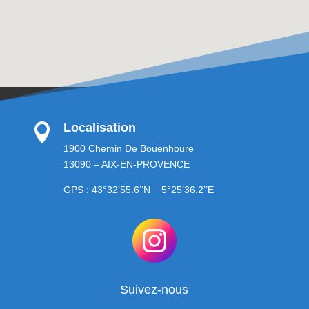
Localisation

1900 Chemin De Bouenhoure
13090 – AIX-EN-PROVENCE
GPS : 43°32’55.6’’N 5°25’36.2’’E
Suivez-nous