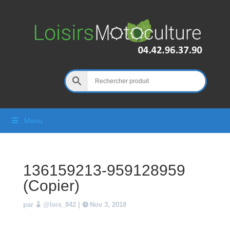
Menu
136159213-959128959
(Copier)
par
@lois_842
|
Nov 3, 2018