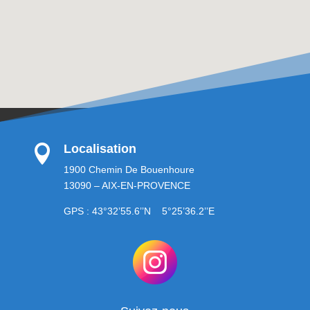
Localisation

1900 Chemin De Bouenhoure
13090 – AIX-EN-PROVENCE
GPS : 43°32’55.6’’N 5°25’36.2’’E