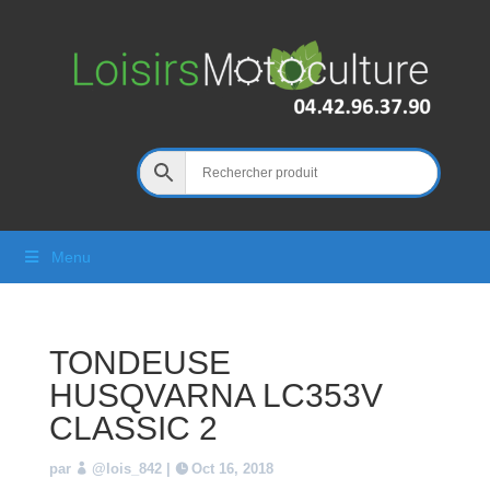
Menu
TONDEUSE
HUSQVARNA LC353V
CLASSIC 2
par
@lois_842
|
Oct 16, 2018