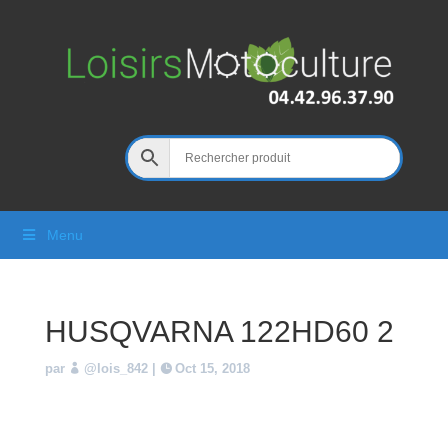
Menu
HUSQVARNA 122HD60 2
par
@lois_842
|
Oct 15, 2018