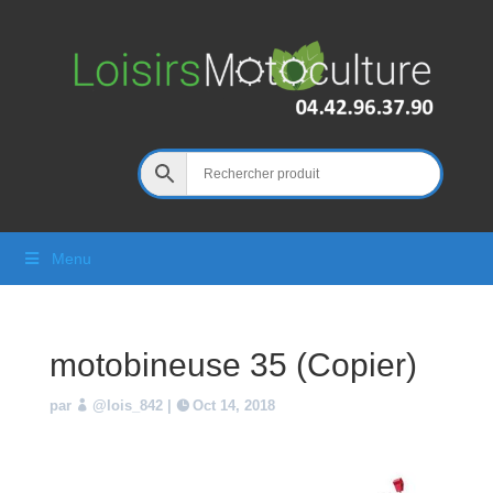
Menu
motobineuse 35 (Copier)
par
@lois_842
|
Oct 14, 2018