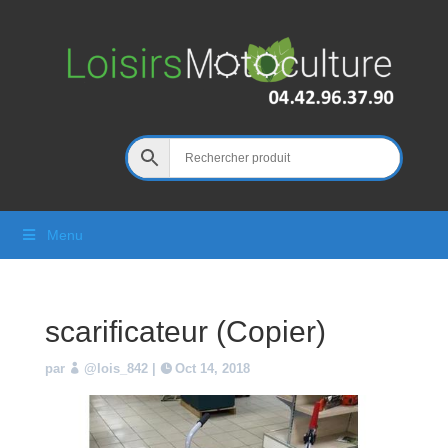
Menu
scarificateur (Copier)
par
@lois_842
|
Oct 14, 2018