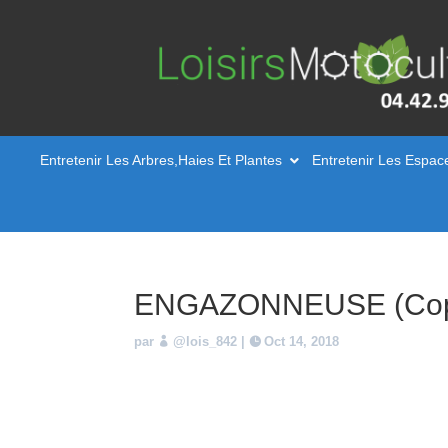
Entretenir Les Arbres,Haies Et Plantes
Entretenir Les Espac
ENGAZONNEUSE (Cop
par
@lois_842
|
Oct 14, 2018