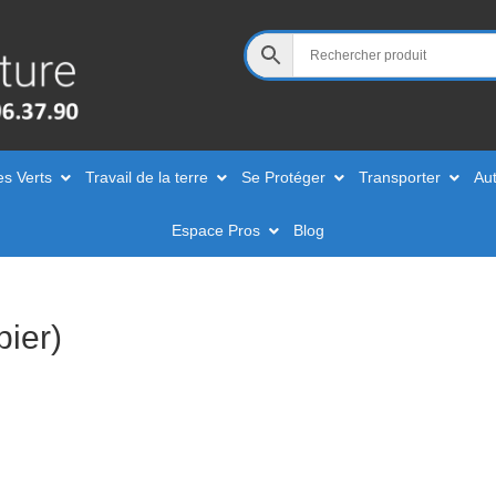
es Verts
Travail de la terre
Se Protéger
Transporter
Aut
Espace Pros
Blog
ier)