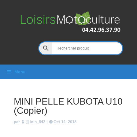
Menu
MINI PELLE KUBOTA U10
(Copier)
par
@lois_842
|
Oct 14, 2018