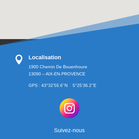
Localisation

1900 Chemin De Bouenhoure
13090 – AIX-EN-PROVENCE
GPS : 43°32’55.6’’N 5°25’36.2’’E
Suivez-nous