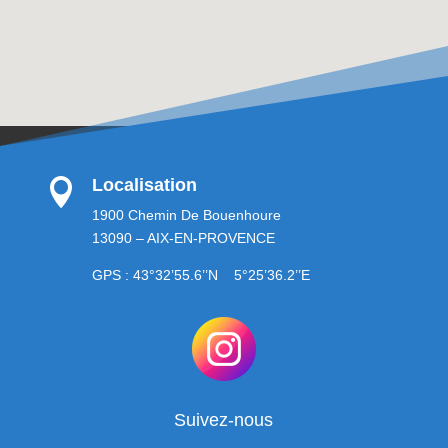
Localisation

1900 Chemin De Bouenhoure
13090 – AIX-EN-PROVENCE
GPS : 43°32’55.6’’N 5°25’36.2’’E
Suivez-nous