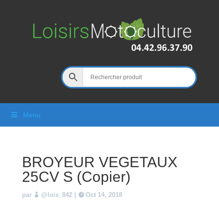
Menu
BROYEUR VEGETAUX
25CV S (Copier)
par
@lois_842
|
Oct 14, 2018