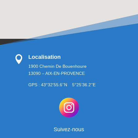
Localisation

1900 Chemin De Bouenhoure
13090 – AIX-EN-PROVENCE
GPS : 43°32’55.6’’N 5°25’36.2’’E
Suivez-nous