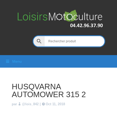
Menu
HUSQVARNA
AUTOMOWER 315 2
par
@lois_842
|
Oct 11, 2018