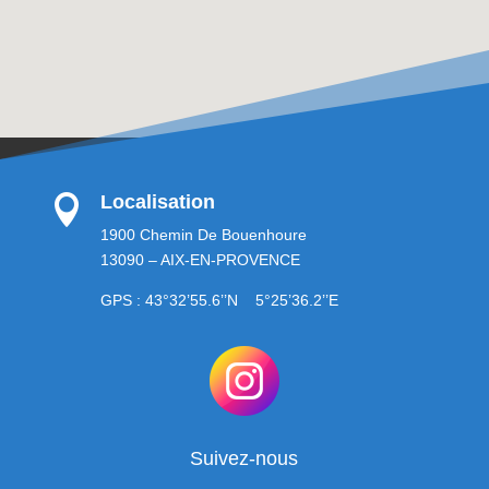
Localisation

1900 Chemin De Bouenhoure
13090 – AIX-EN-PROVENCE
GPS : 43°32’55.6’’N 5°25’36.2’’E
Suivez-nous