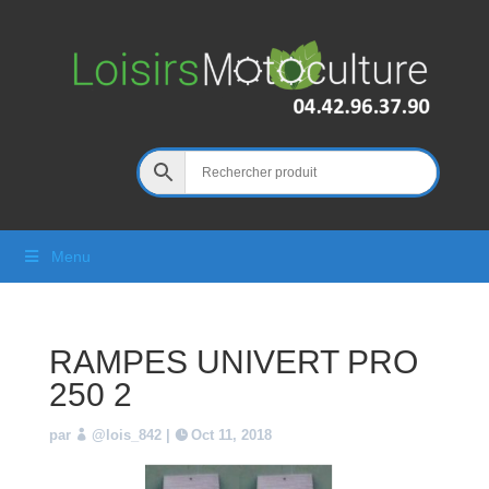
Menu
RAMPES UNIVERT PRO
250 2
par
@lois_842
|
Oct 11, 2018