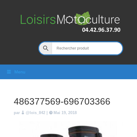
Menu
486377569-696703366
par
@lois_842
|
Mai 19, 2018