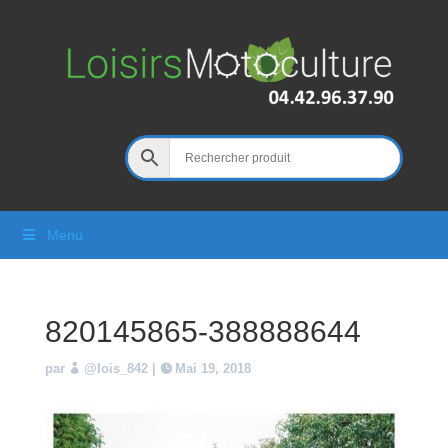
Menu
820145865-388888644
par
@lois_842
|
Mai 19, 2018