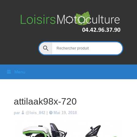
Menu
attilaak98x-720
par
@lois_842
|
Mai 19, 2018