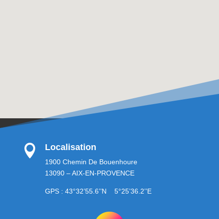
Localisation

1900 Chemin De Bouenhoure
13090 – AIX-EN-PROVENCE
GPS : 43°32’55.6’’N 5°25’36.2’’E