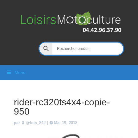
Menu
rider-rc320ts4x4-copie-
950
par
@lois_842
|
Mai 19, 2018