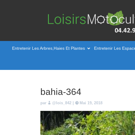
Entretenir Les Arbres,Haies Et Plantes
Entretenir Les Espac
bahia-364
par
@lois_842
|
Mai 19, 2018