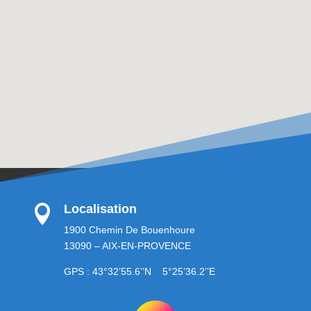
Localisation

1900 Chemin De Bouenhoure
13090 – AIX-EN-PROVENCE
GPS : 43°32’55.6’’N 5°25’36.2’’E