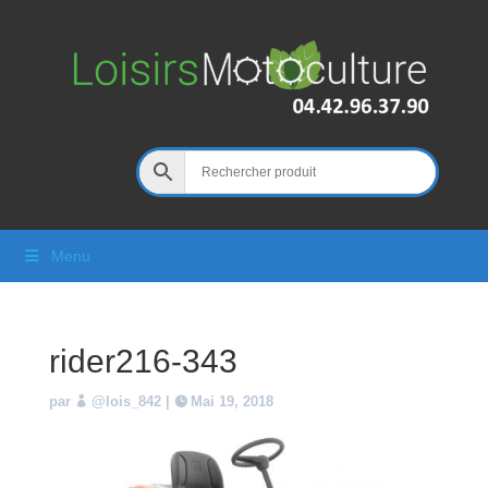
Menu
rider216-343
par
@lois_842
|
Mai 19, 2018