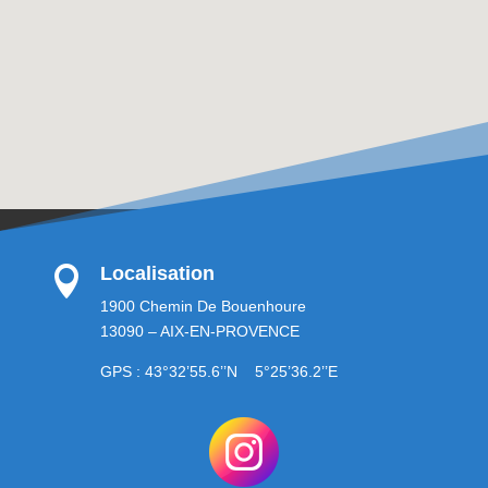
Localisation

1900 Chemin De Bouenhoure
13090 – AIX-EN-PROVENCE
GPS : 43°32’55.6’’N 5°25’36.2’’E