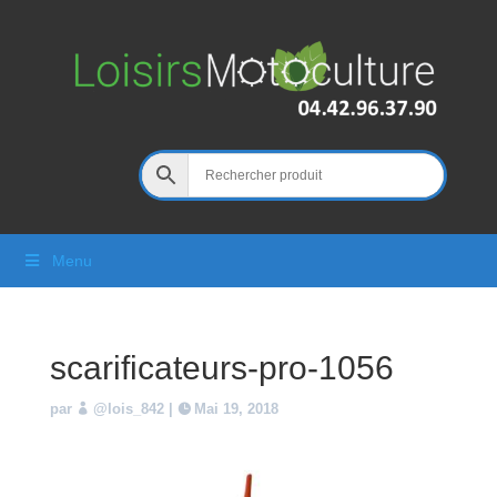
Menu
scarificateurs-pro-1056
par
@lois_842
|
Mai 19, 2018