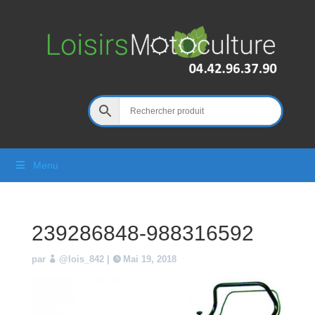
Menu
239286848-988316592
par
@lois_842
|
Mai 19, 2018