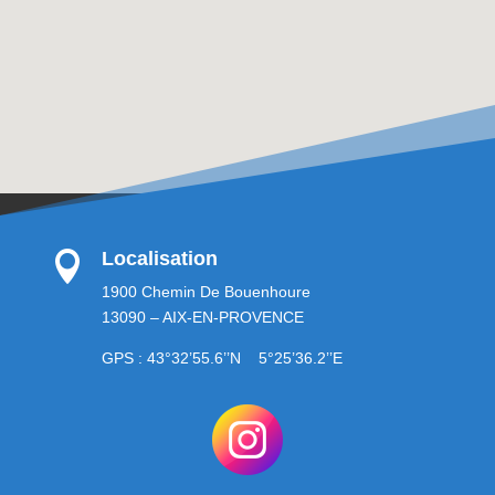
Localisation

1900 Chemin De Bouenhoure
13090 – AIX-EN-PROVENCE
GPS : 43°32’55.6’’N 5°25’36.2’’E