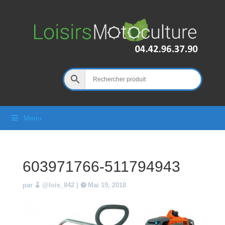
Menu
603971766-511794943
par
@lois_842
|
Mai 19, 2018