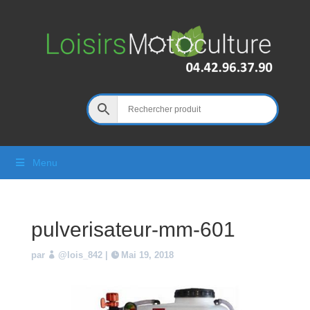
Menu
pulverisateur-mm-601
par
@lois_842
|
Mai 19, 2018