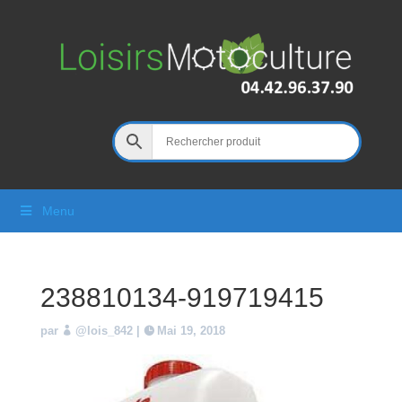
Menu
238810134-919719415
par
@lois_842
|
Mai 19, 2018