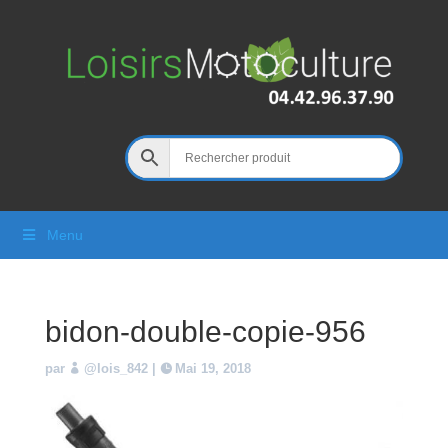
Menu
bidon-double-copie-956
par
@lois_842
|
Mai 19, 2018