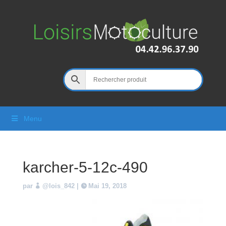
Menu
karcher-5-12c-490
par
@lois_842
|
Mai 19, 2018