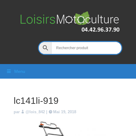
Menu
lc141li-919
par
@lois_842
|
Mai 19, 2018