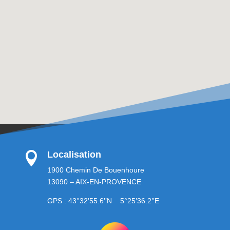
Localisation

1900 Chemin De Bouenhoure
13090 – AIX-EN-PROVENCE
GPS : 43°32’55.6’’N 5°25’36.2’’E